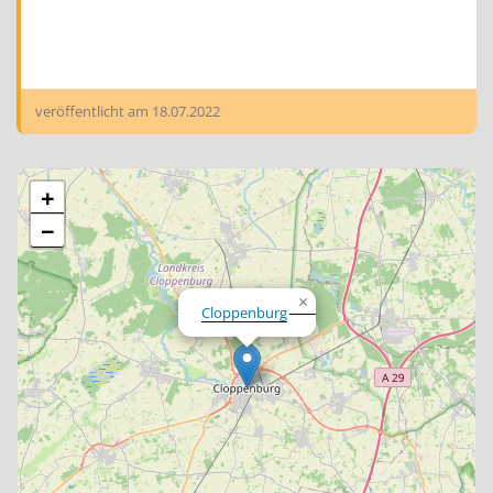
veröffentlicht am
18.07.2022
+
−
×
Cloppenburg