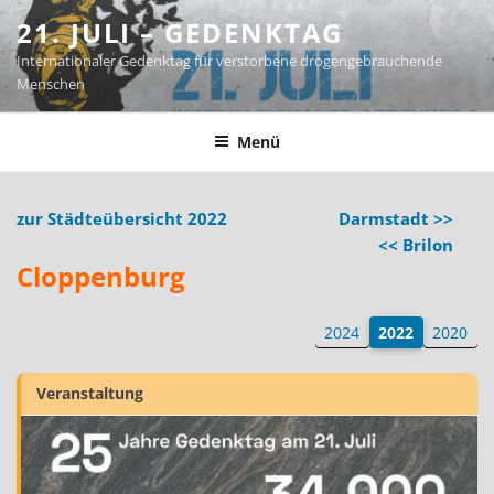
Zum
21. JULI – GEDENKTAG
Inhalt
Internationaler Gedenktag für verstorbene drogengebrauchende
springen
Menschen
Menü
zur Städteübersicht 2022
Darmstadt >>
<< Brilon
Cloppenburg
2024
2022
2020
Veranstaltung