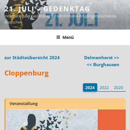
Zum
21. JULI – GEDENKTAG
Inhalt
Internationaler Gedenktag für verstorbene drogengebrauchende
springen
Menschen
Menü
zur Städteübersicht 2024
Delmenhorst >>
<< Burghausen
Cloppenburg
2024
2022
2020
Veranstaltung