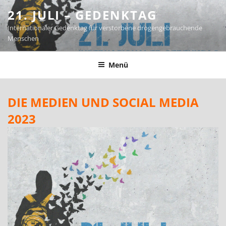
Zum
21. JULI – GEDENKTAG
Inhalt
Internationaler Gedenktag für verstorbene drogengebrauchende
springen
Menschen
Menü
DIE MEDIEN UND SOCIAL MEDIA
2023