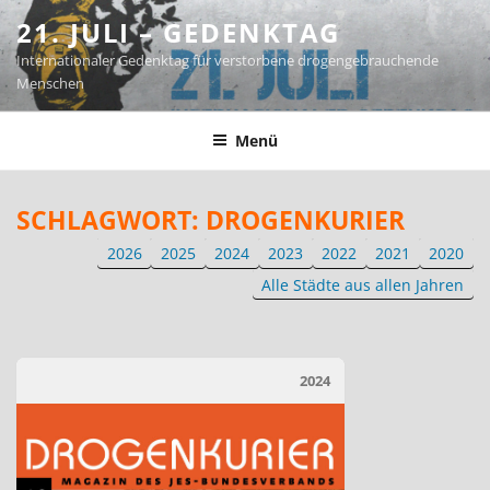
Zum
21. JULI – GEDENKTAG
Inhalt
Internationaler Gedenktag für verstorbene drogengebrauchende
springen
Menschen
Menü
SCHLAGWORT:
DROGENKURIER
2026
2025
2024
2023
2022
2021
2020
Alle Städte aus allen Jahren
2024