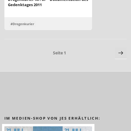
Gedenktages 2011
#Drogenkurier
Seitennummerierung
Näc
Seite
1
Sei
der
Beiträge
IM MEDIEN-SHOP VON JES ERHÄLTLICH: