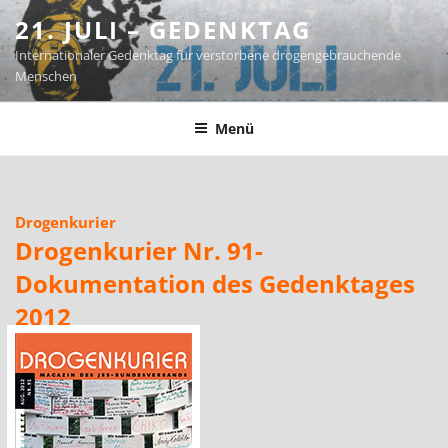
Zum
21. JULI – GEDENKTAG
Inhalt
Internationaler Gedenktag für verstorbene drogengebrauchende
springen
Menschen
Menü
Drogenkurier
Drogenkurier Nr. 91-
Dokumentation des Gedenktages
2012