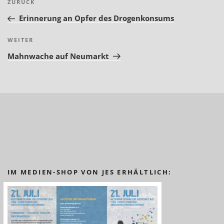
Vorheriger
ZURÜCK
Beitrag
Erinnerung an Opfer des Drogenkonsums
Nächster
WEITER
Beitrag
Mahnwache auf Neumarkt
IM MEDIEN-SHOP VON JES ERHÄLTLICH: