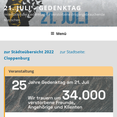
Zum
21. JULI – GEDENKTAG
Inhalt
Internationaler Gedenktag für verstorbene drogengebrauchende
springen
Menschen
Menü
zur Städteübersicht 2022
zur Stadtseite:
Cloppenburg
Veranstaltung