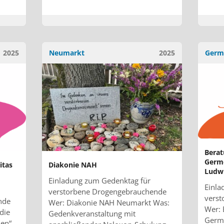
2025
Neumarkt
2025
Germ
Berat
Germ
itas
Diakonie NAH
Ludw
Einladung zum Gedenktag für
Einla
verstorbene Drogengebrauchende
vers
nde
Wer: Diakonie NAH Neumarkt Was:
Wer: 
 die
Gedenkveranstaltung mit
Germ
nen“