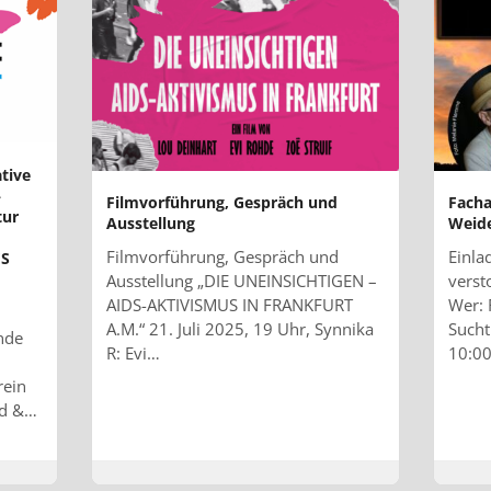
ative
–
Filmvorführung, Gespräch und
Facha
tur
Ausstellung
Weid
Filmvorführung, Gespräch und
Einla
ES
Ausstellung „DIE UNEINSICHTIGEN –
vers
AIDS-AKTIVISMUS IN FRANKFURT
Wer: 
A.M.“ 21. Juli 2025, 19 Uhr, Synnika
Such
nde
R: Evi…
10:00
rein
nd &…