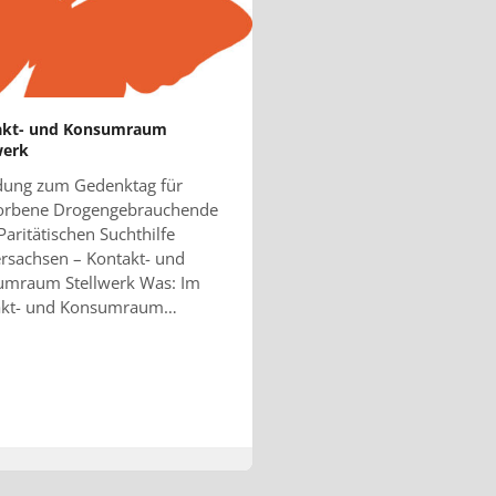
akt- und Konsumraum
werk
dung zum Gedenktag für
torbene Drogengebrauchende
Paritätischen Suchthilfe
rsachsen – Kontakt- und
umraum Stellwerk Was: Im
akt- und Konsumraum…