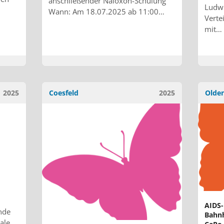
anschließender Naloxon-Schulung
Ludw
Wann: Am 18.07.2025 ab 11:00…
Verte
mit…
2025
Coesfeld
2025
Olde
AIDS-
nde
Bahnh
ale