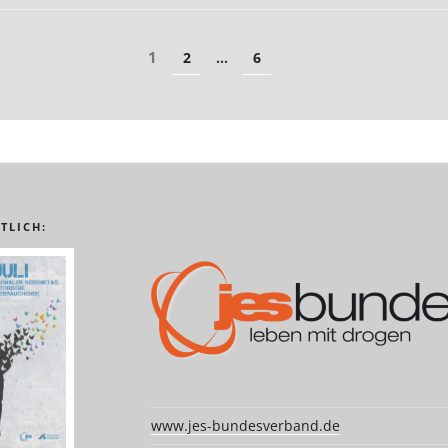
rung
Seite
1
Seite
Seite
2
…
6
TLICH:
www.jes-bundesverband.de