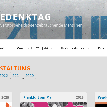
 GEDENKTAG
ür verstorbene drogengebrauchende Menschen
tädte
Warum der 21. Juli?
Gedenkstätten
Doku
STALTUNG
2022
2021
2020
2025
Frankfurt am Main
2025
Weid