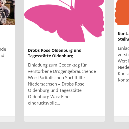
Kont
Stell
Einla
nde
Drobs Rose Oldenburg und
vers
and
Tagesstätte Oldenburg
Wer: 
s
Einladung zum Gedenktag für
Niede
verstorbene Drogengebrauchende
Kons
Wer: Paritätischen Suchthilfe
Kont
Niedersachsen – Drobs Rose
Oldenburg und Tagesstätte
Oldenburg Was: Eine
eindrucksvolle…