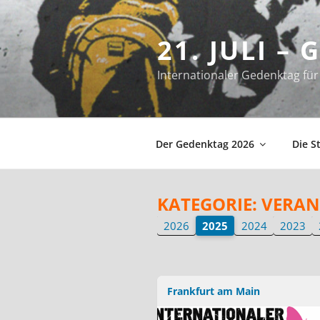
Zum
Inhalt
21. JULI –
springen
Internationaler Gedenktag f
Der Gedenktag 2026
Die S
KATEGORIE:
VERAN
2026
2025
2024
2023
Frankfurt am Main