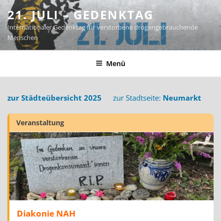
Zum
21. JULI – GEDENKTAG
Inhalt
Internationaler Gedenktag für verstorbene drogengebrauchende
springen
Menschen
Menü
zur Städteübersicht 2025
zur Stadtseite:
Neumarkt
Veranstaltung
Diakonie NAH