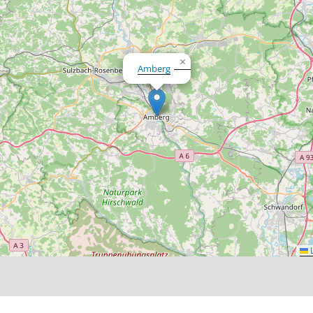
×
Amberg
L