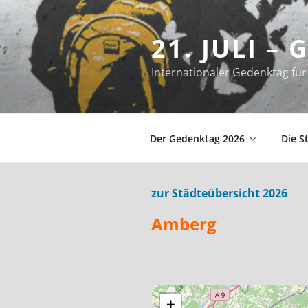
Zum
Inhalt
21. JULI –
springen
Internationaler Gedenktag f
Der Gedenktag 2026
Die S
zur Städteübersicht 2026
Amberg
+