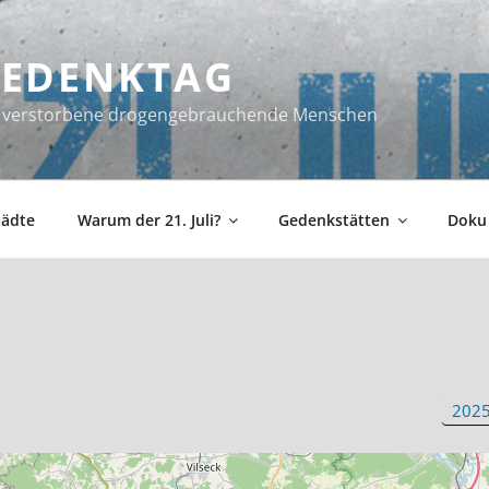
 GEDENKTAG
ür verstorbene drogengebrauchende Menschen
tädte
Warum der 21. Juli?
Gedenkstätten
Doku
202