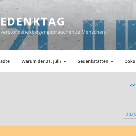
 GEDENKTAG
ür verstorbene drogengebrauchende Menschen
tädte
Warum der 21. Juli?
Gedenkstätten
Doku
<<
202