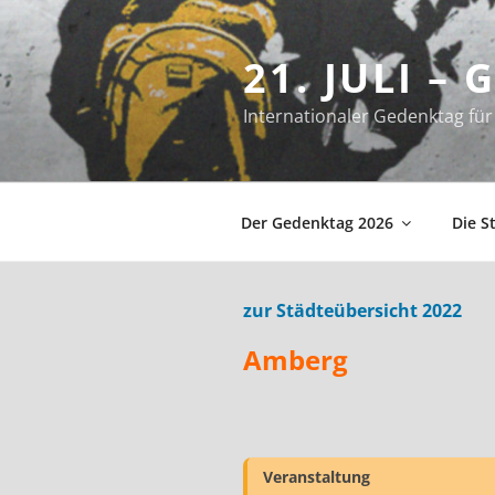
Zum
Inhalt
21. JULI –
springen
Internationaler Gedenktag f
Der Gedenktag 2026
Die S
zur Städteübersicht 2022
Amberg
Veranstaltung