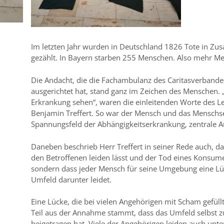
Im letzten Jahr wurden in Deutschland 1826 Tote in 
gezählt. In Bayern starben 255 Menschen. Also mehr Me
Die Andacht, die die Fachambulanz des Caritasverbande
ausgerichtet hat, stand ganz im Zeichen des Menschen.
Erkrankung sehen“, waren die einleitenden Worte des L
Benjamin Treffert. So war der Mensch und das Menschse
Spannungsfeld der Abhängigkeitserkrankung, zentrale A
Daneben beschrieb Herr Treffert in seiner Rede auch, da
den Betroffenen leiden lässt und der Tod eines Konsume
sondern dass jeder Mensch für seine Umgebung eine Lüc
Umfeld darunter leidet.
Eine Lücke, die bei vielen Angehörigen mit Scham gefüll
Teil aus der Annahme stammt, dass das Umfeld selbst z
beigetragen hat. Viele der Angehörigen leiden auch unt