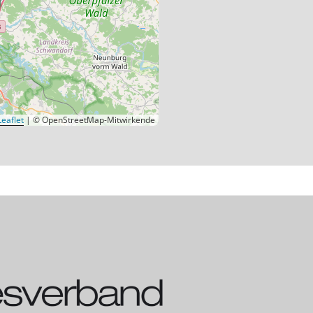
eaflet
|
© OpenStreetMap-Mitwirkende