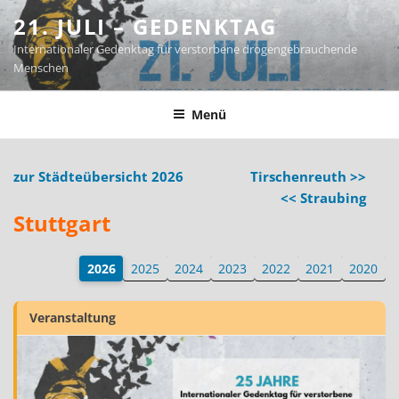
Zum
21. JULI – GEDENKTAG
Inhalt
Internationaler Gedenktag für verstorbene drogengebrauchende
springen
Menschen
Menü
zur Städteübersicht 2026
Tirschenreuth >>
<< Straubing
Stuttgart
2026
2025
2024
2023
2022
2021
2020
Veranstaltung