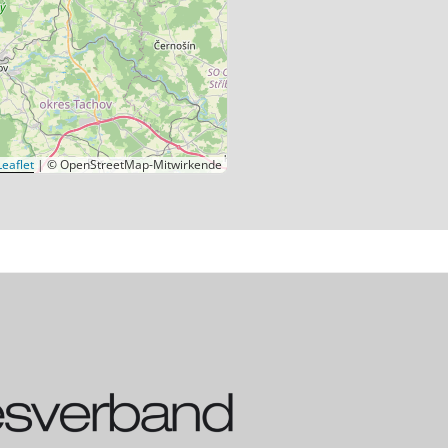
eaflet
|
© OpenStreetMap-Mitwirkende