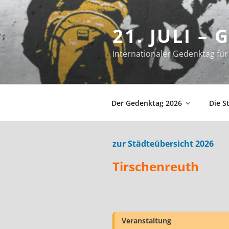
Zum
Inhalt
21. JULI –
springen
Internationaler Gedenktag f
Der Gedenktag 2026
Die S
zur Städteübersicht 2026
Tirschenreuth
Veranstaltung