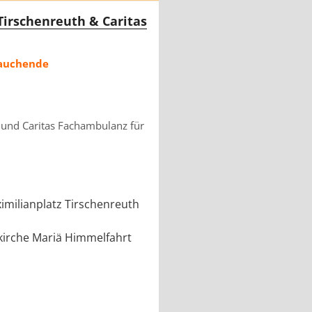
irschenreuth & Caritas
rauchende
 und Caritas Fachambulanz für
imilianplatz Tirschenreuth
rkirche Mariä Himmelfahrt