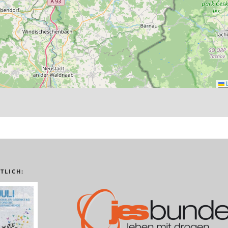
L
TLICH: