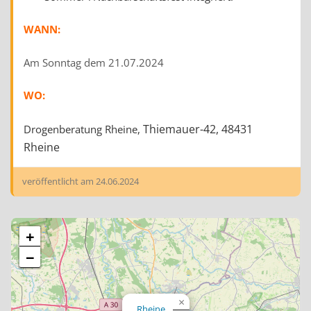
WANN:
Am Sonntag dem 21.07.2024
WO:
Thiemauer-42,
48431
Drogenberatung Rheine,
Rheine
veröffentlicht am
24.06.2024
+
−
×
Rheine