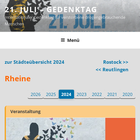
Zum
21. JULI – GEDENKTAG
Inhalt
Internationaler Gedenktag für verstorbene drogengebrauchende
springen
Menschen
Menü
zur Städteübersicht 2024
Rostock >>
<< Reutlingen
Rheine
2026
2025
2024
2023
2022
2021
2020
Veranstaltung