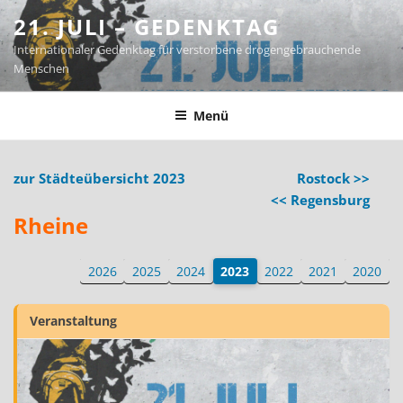
Zum
21. JULI – GEDENKTAG
Inhalt
Internationaler Gedenktag für verstorbene drogengebrauchende
springen
Menschen
Menü
zur Städteübersicht 2023
Rostock >>
<< Regensburg
Rheine
2026
2025
2024
2023
2022
2021
2020
Veranstaltung