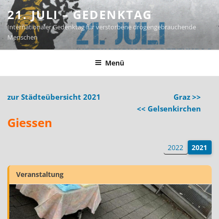
Zum
21. JULI – GEDENKTAG
Inhalt
Internationaler Gedenktag für verstorbene drogengebrauchende
springen
Menschen
Menü
zur Städteübersicht 2021
Graz >>
<< Gelsenkirchen
Giessen
2022
2021
Veranstaltung