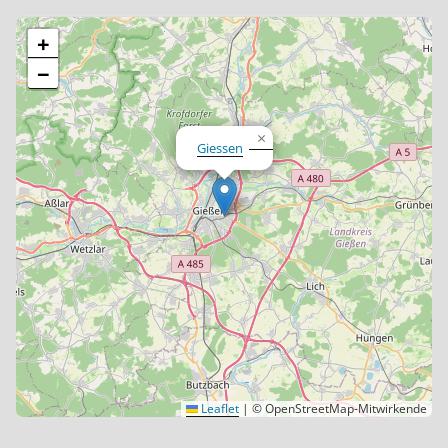
+
−
×
Giessen
Leaflet
|
© OpenStreetMap-Mitwirkende