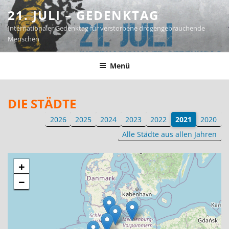
Zum
21. JULI – GEDENKTAG
Inhalt
Internationaler Gedenktag für verstorbene drogengebrauchende
springen
Menschen
Menü
DIE STÄDTE
2026
2025
2024
2023
2022
2021
2020
Alle Städte aus allen Jahren
+
−