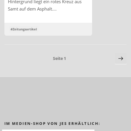
Hintergrund liegt ein rotes Kreuz aus
Samt auf dem Asphalt.…
#Zeitungsartikel
Seitennummerierung
Näc
Seite
1
Sei
der
Beiträge
IM MEDIEN-SHOP VON JES ERHÄLTLICH: