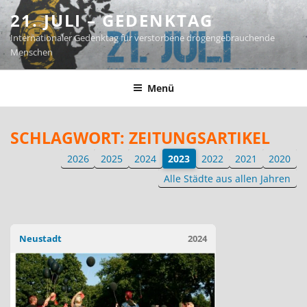
Zum
21. JULI – GEDENKTAG
Inhalt
Internationaler Gedenktag für verstorbene drogengebrauchende
springen
Menschen
Menü
SCHLAGWORT:
ZEITUNGSARTIKEL
2026
2025
2024
2023
2022
2021
2020
Alle Städte aus allen Jahren
Neustadt
2024