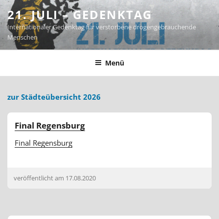
Zum
21. JULI – GEDENKTAG
Inhalt
Internationaler Gedenktag für verstorbene drogengebrauchende
springen
Menschen
Menü
zur Städteübersicht 2026
Final Regensburg
Final Regensburg
veröffentlicht am
17.08.2020