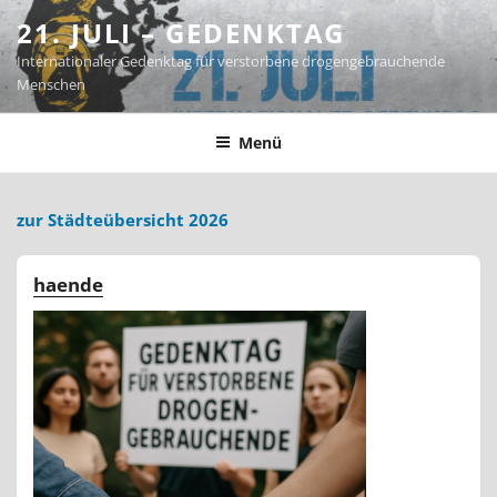
Zum
21. JULI – GEDENKTAG
Inhalt
Internationaler Gedenktag für verstorbene drogengebrauchende
springen
Menschen
Menü
zur Städteübersicht 2026
haende