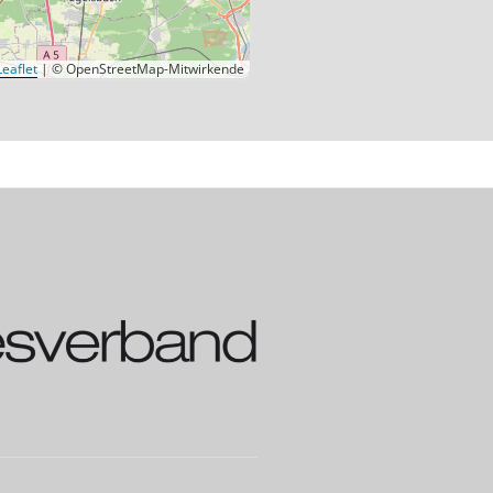
eaflet
|
© OpenStreetMap-Mitwirkende