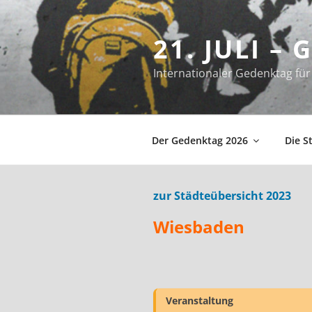
Zum
Inhalt
21. JULI –
springen
Internationaler Gedenktag f
Der Gedenktag 2026
Die S
zur Städteübersicht 2023
Wiesbaden
Veranstaltung