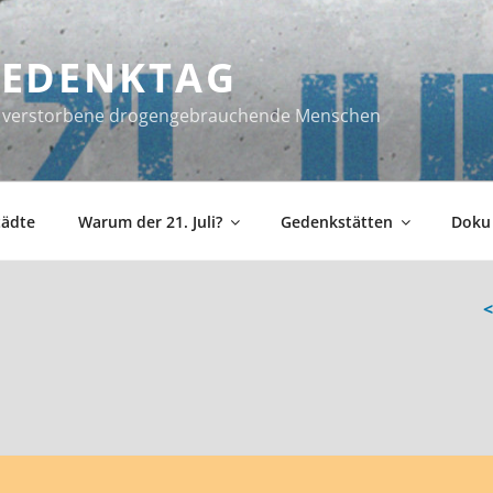
 GEDENKTAG
ür verstorbene drogengebrauchende Menschen
tädte
Warum der 21. Juli?
Gedenkstätten
Doku
<