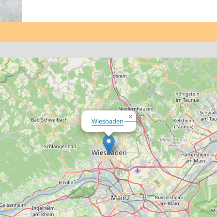
×
Wiesbaden