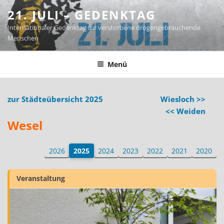
Zum
21. JULI – GEDENKTAG
Inhalt
Internationaler Gedenktag für verstorbene drogengebrauchende
springen
Menschen
Menü
zur Städteübersicht 2025
Wiesloch >>
<< Weiden
Wesel
2026
2025
2024
2023
2022
2021
2020
Veranstaltung