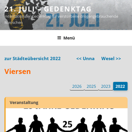
Zum
21. JULI – GEDENKTAG
Inhalt
Internationaler Gedenktag für verstorbene drogengebrauchende
springen
Menschen
Menü
zur Städteübersicht 2022
<< Unna
Wesel >>
Viersen
2026
2025
2023
2022
Veranstaltung