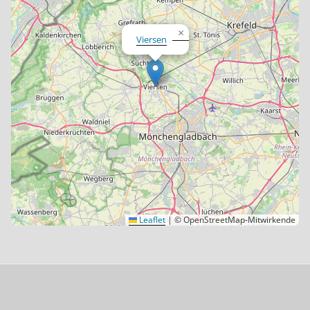
×
Viersen
Leaflet
|
© OpenStreetMap-Mitwirkende