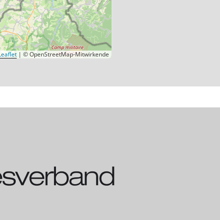
eaflet
|
© OpenStreetMap-Mitwirkende