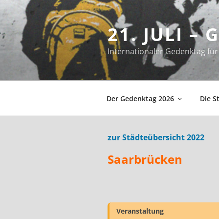
Zum
Inhalt
21. JULI –
springen
Internationaler Gedenktag f
Der Gedenktag 2026
Die S
zur Städteübersicht 2022
Saarbrücken
Veranstaltung