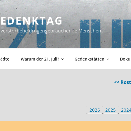
 GEDENKTAG
ür verstorbene drogengebrauchende Menschen
tädte
Warum der 21. Juli?
Gedenkstätten
Doku
<< Ros
2026
2025
202