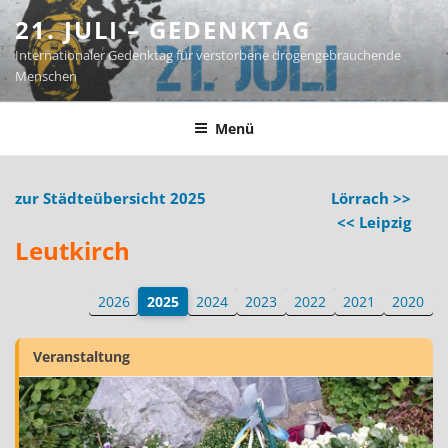
Zum
21. JULI – GEDENKTAG
Inhalt
Internationaler Gedenktag für verstorbene drogengebrauchende
springen
Menschen
Menü
zur Städteübersicht 2025
Lörrach >>
<< Leipzig
Leutkirch
2026
2025
2024
2023
2022
2021
2020
Veranstaltung