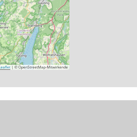
eaflet
|
© OpenStreetMap-Mitwirkende