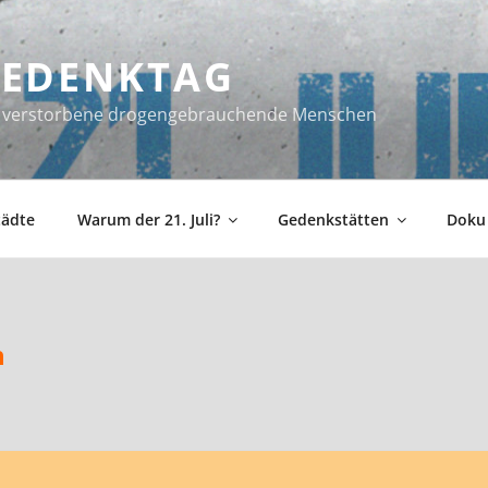
 GEDENKTAG
ür verstorbene drogengebrauchende Menschen
tädte
Warum der 21. Juli?
Gedenkstätten
Doku
h