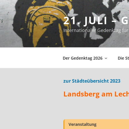
Zum
Inhalt
21. JULI –
springen
Internationaler Gedenktag f
Der Gedenktag 2026
Die S
zur Städteübersicht 2023
Landsberg am Lec
Veranstaltung