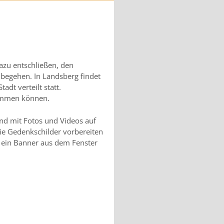
azu entschließen, den
 begehen. In Landsberg findet
adt verteilt statt.
ommen können.
nd mit Fotos und Videos auf
e Gedenkschilder vorbereiten
 ein Banner aus dem Fenster