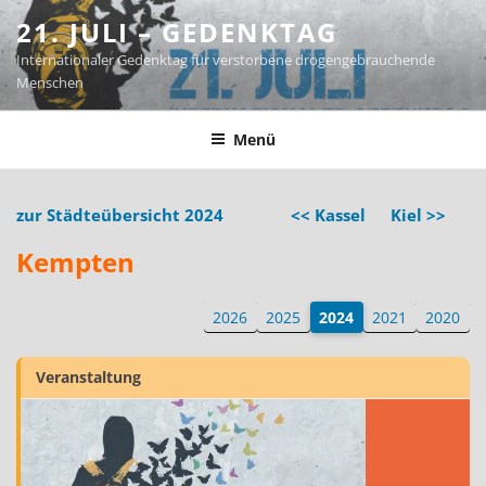
Zum
21. JULI – GEDENKTAG
Inhalt
Internationaler Gedenktag für verstorbene drogengebrauchende
springen
Menschen
Menü
zur Städteübersicht 2024
<< Kassel
Kiel >>
Kempten
2026
2025
2024
2021
2020
Veranstaltung