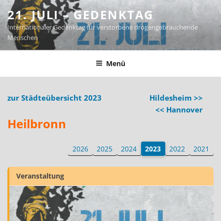
Zum
21. JULI – GEDENKTAG
Inhalt
Internationaler Gedenktag für verstorbene drogengebrauchende
springen
Menschen
Menü
zur Städteübersicht 2023
Hildesheim >>
<< Hannover
Heilbronn
2026
2025
2024
2023
2022
2021
Veranstaltung