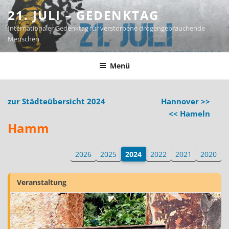
Zum
21. JULI – GEDENKTAG
Inhalt
Internationaler Gedenktag für verstorbene drogengebrauchende
springen
Menschen
Menü
zur Städteübersicht 2024
Hannover >>
<< Hameln
Hamm
2026
2025
2024
2022
2021
2020
Veranstaltung