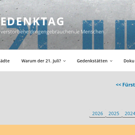
 GEDENKTAG
ür verstorbene drogengebrauchende Menschen
tädte
Warum der 21. Juli?
Gedenkstätten
Doku
<< Fürs
2026
2025
202