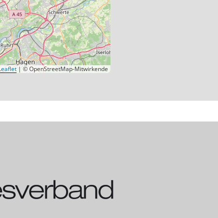
eaflet
|
© OpenStreetMap-Mitwirkende