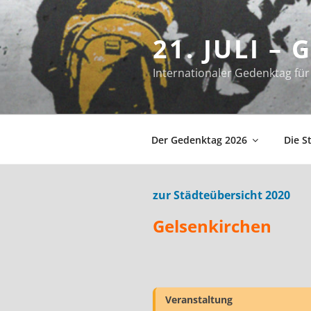
Zum
Inhalt
21. JULI –
springen
Internationaler Gedenktag f
Der Gedenktag 2026
Die S
zur Städteübersicht 2020
Gelsenkirchen
Veranstaltung