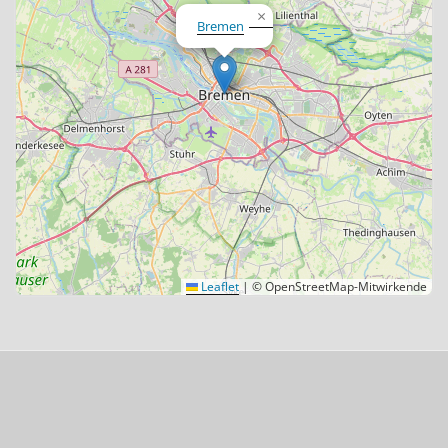
×
Bremen
Leaflet
|
© OpenStreetMap-Mitwirkende