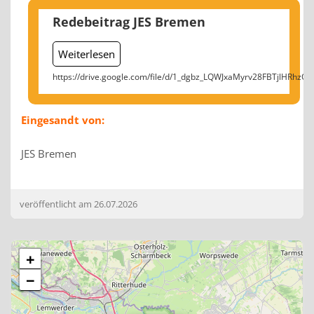
Redebeitrag JES Bremen
Weiterlesen
https://drive.google.com/file/d/1_dgbz_LQWJxaMyrv28FBTjlHRhzQl
Eingesandt von:
JES Bremen
veröffentlicht am
26.07.2026
+
−