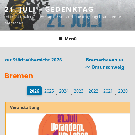
Zum
21. JULI – GEDENKTAG
Inhalt
Internationaler Gedenktag für verstorbene drogengebrauchende
springen
Menschen
Menü
zur Städteübersicht 2026
Bremerhaven >>
<< Braunschweig
Bremen
2026
2025
2024
2023
2022
2021
2020
Veranstaltung