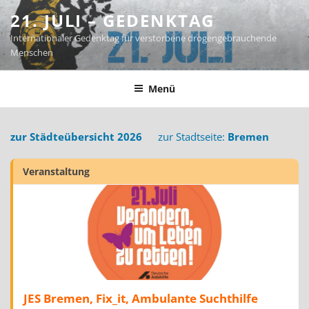
Zum
21. JULI – GEDENKTAG
Inhalt
Internationaler Gedenktag für verstorbene drogengebrauchende
springen
Menschen
Menü
zur Städteübersicht 2026
zur Stadtseite:
Bremen
Veranstaltung
JES Bremen, Fix_it, Ambulante Suchthilfe