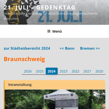
Zum
21. JULI – GEDENKTAG
Inhalt
Internationaler Gedenktag für verstorbene drogengebrauchende
springen
Menschen
Menü
zur Städteübersicht 2024
<< Bonn
Bremen >>
Braunschweig
2026
2025
2024
2023
2022
2021
2020
Veranstaltung