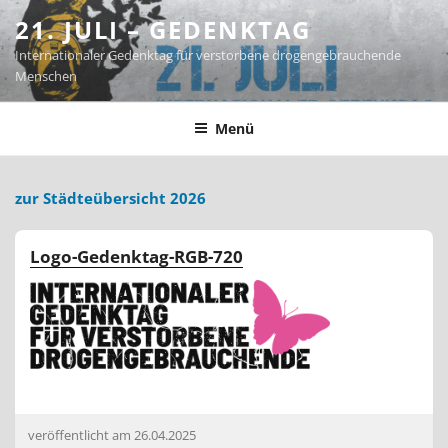
Zum
21. JULI – GEDENKTAG
Inhalt
Internationaler Gedenktag für verstorbene drogengebrauchende
springen
Menschen
Menü
zur Städteübersicht 2026
Logo-Gedenktag-RGB-720
veröffentlicht am
26.04.2025