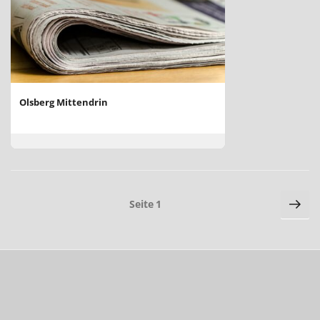
Olsberg Mittendrin
Seitennummerierung
Näc
Seite
1
Sei
der
Beiträge