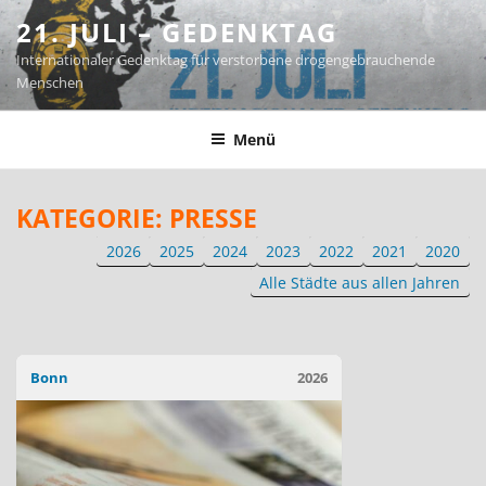
Zum
21. JULI – GEDENKTAG
Inhalt
Internationaler Gedenktag für verstorbene drogengebrauchende
springen
Menschen
Menü
KATEGORIE:
PRESSE
2026
2025
2024
2023
2022
2021
2020
Alle Städte aus allen Jahren
Bonn
2026