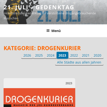
Zum
21. JULI – GEDENKTAG
Inhalt
Internationaler Gedenktag für verstorbene drogengebrauchende
springen
Menschen
Menü
KATEGORIE:
DROGENKURIER
2026
2025
2024
2023
2022
2021
2020
Alle Städte aus allen Jahren
2023