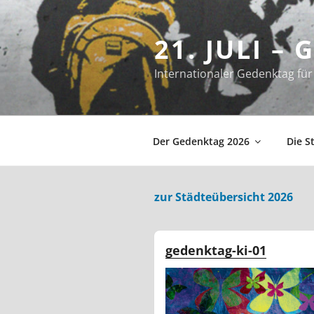
Zum
Inhalt
21. JULI –
springen
Internationaler Gedenktag f
Der Gedenktag 2026
Die S
zur Städteübersicht 2026
gedenktag-ki-01