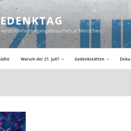
 GEDENKTAG
ür verstorbene drogengebrauchende Menschen
tädte
Warum der 21. Juli?
Gedenkstätten
Doku