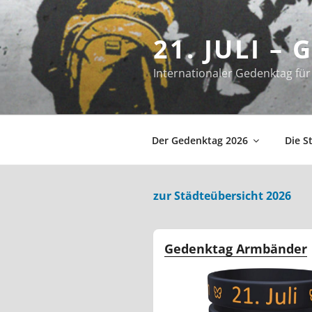
Zum
Inhalt
21. JULI –
springen
Internationaler Gedenktag f
Der Gedenktag 2026
Die S
zur Städteübersicht 2026
Gedenktag Armbänder