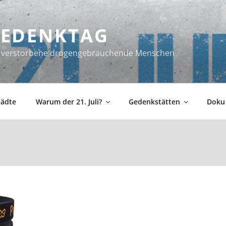
 GEDENKTAG
ür verstorbene drogengebrauchende Menschen
tädte
Warum der 21. Juli?
Gedenkstätten
Doku