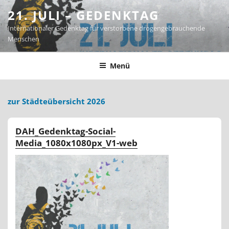
Zum
21. JULI – GEDENKTAG
Inhalt
Internationaler Gedenktag für verstorbene drogengebrauchende
springen
Menschen
Menü
zur Städteübersicht 2026
DAH_Gedenktag-Social-
Media_1080x1080px_V1-web