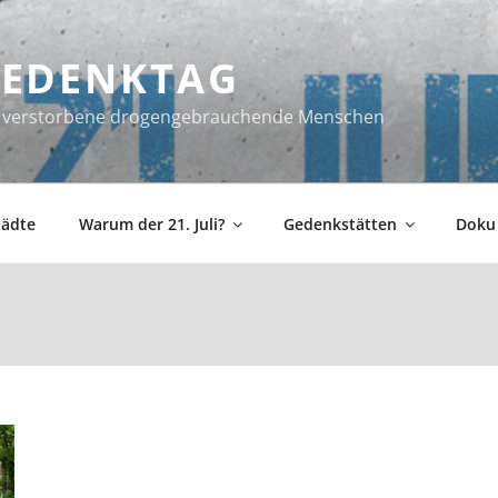
 GEDENKTAG
ür verstorbene drogengebrauchende Menschen
tädte
Warum der 21. Juli?
Gedenkstätten
Doku