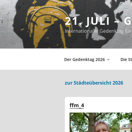
Zum
Inhalt
21. JULI –
springen
Internationaler Gedenktag f
Der Gedenktag 2026
Die S
zur Städteübersicht 2026
ffm_4