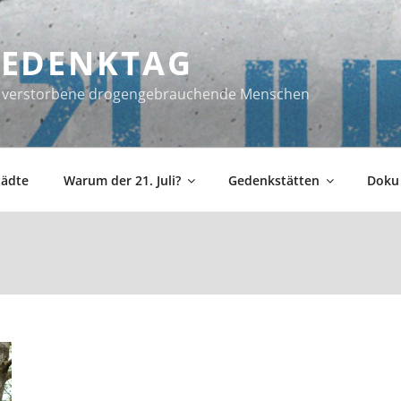
 GEDENKTAG
ür verstorbene drogengebrauchende Menschen
tädte
Warum der 21. Juli?
Gedenkstätten
Doku