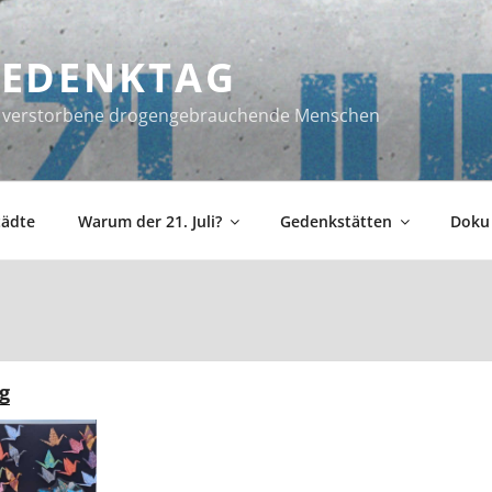
 GEDENKTAG
ür verstorbene drogengebrauchende Menschen
tädte
Warum der 21. Juli?
Gedenkstätten
Doku
g