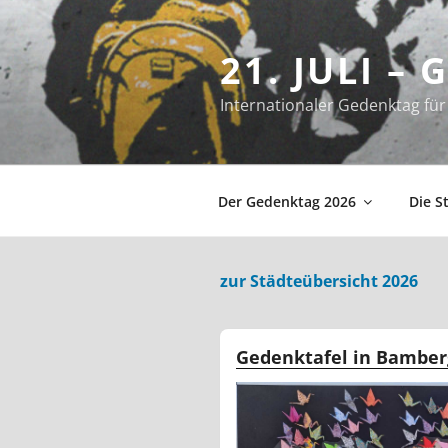
Zum
Inhalt
21. JULI –
springen
Internationaler Gedenktag f
Der Gedenktag 2026
Die S
zur Städteübersicht 2026
Gedenktafel in Bamber