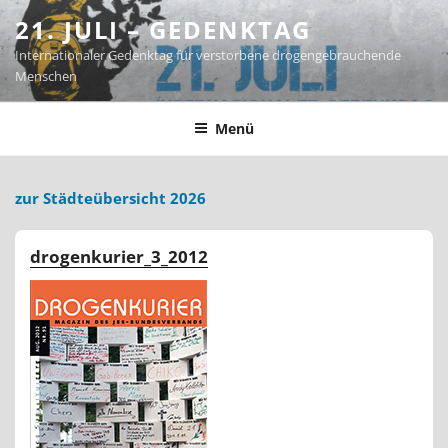
Zum
21. JULI – GEDENKTAG
Inhalt
Internationaler Gedenktag für verstorbene drogengebrauchende
springen
Menschen
Menü
zur Städteübersicht 2026
drogenkurier_3_2012