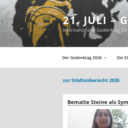
Zum
Inhalt
21. JULI –
springen
Internationaler Gedenktag f
Der Gedenktag 2026
Die S
zur Städteübersicht 2026
Bemalte Steine als Sym