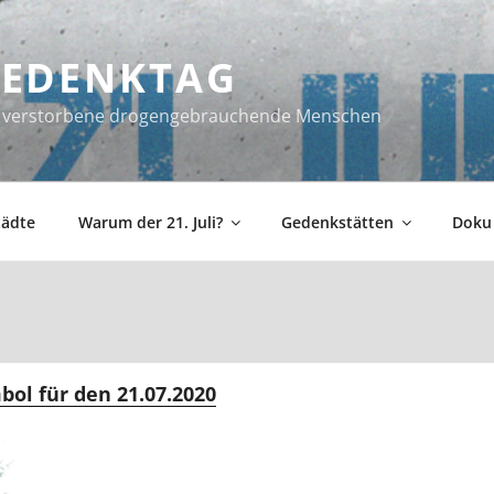
 GEDENKTAG
ür verstorbene drogengebrauchende Menschen
tädte
Warum der 21. Juli?
Gedenkstätten
Doku
bol für den 21.07.2020