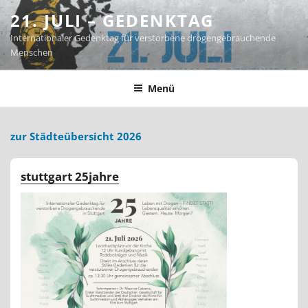
Zum
21. JULI – GEDENKTAG
Inhalt
Internationaler Gedenktag für verstorbene drogengebrauchende
springen
Menschen
Menü
zur Städteübersicht 2026
stuttgart 25jahre