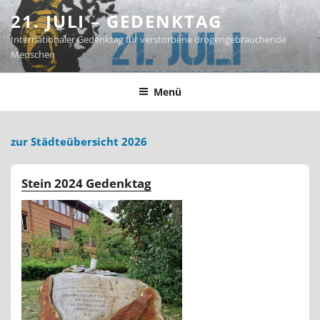
Zum
21. JULI – GEDENKTAG
Inhalt
Internationaler Gedenktag für verstorbene drogengebrauchende
springen
Menschen
Menü
zur Städteübersicht 2026
Stein 2024 Gedenktag