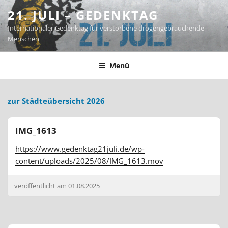
Zum
21. JULI – GEDENKTAG
Inhalt
Internationaler Gedenktag für verstorbene drogengebrauchende
springen
Menschen
Menü
zur Städteübersicht 2026
IMG_1613
https://www.gedenktag21juli.de/wp-
content/uploads/2025/08/IMG_1613.mov
veröffentlicht am
01.08.2025