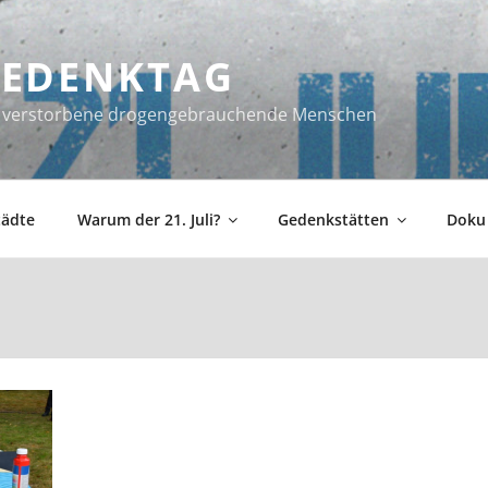
 GEDENKTAG
ür verstorbene drogengebrauchende Menschen
tädte
Warum der 21. Juli?
Gedenkstätten
Doku