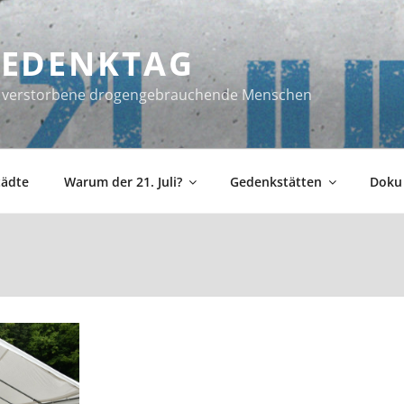
 GEDENKTAG
ür verstorbene drogengebrauchende Menschen
tädte
Warum der 21. Juli?
Gedenkstätten
Doku