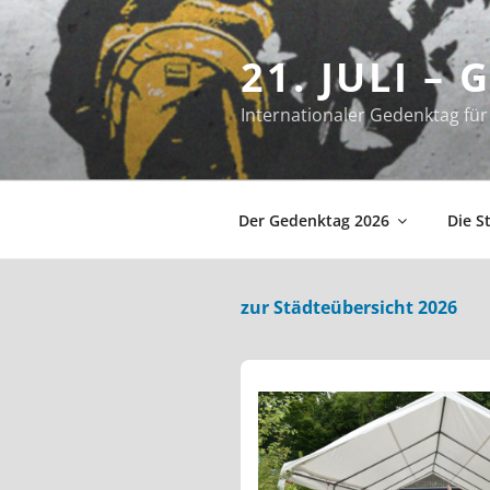
Zum
Inhalt
21. JULI –
springen
Internationaler Gedenktag f
Der Gedenktag 2026
Die S
zur Städteübersicht 2026