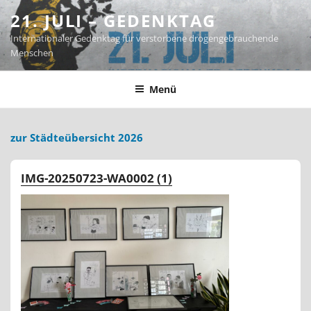
Zum
21. JULI – GEDENKTAG
Inhalt
Internationaler Gedenktag für verstorbene drogengebrauchende
springen
Menschen
Menü
zur Städteübersicht 2026
IMG-20250723-WA0002 (1)