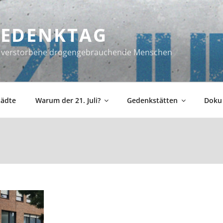
 GEDENKTAG
ür verstorbene drogengebrauchende Menschen
tädte
Warum der 21. Juli?
Gedenkstätten
Doku