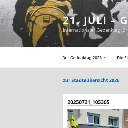
Zum
Inhalt
21. JULI –
springen
Internationaler Gedenktag f
Der Gedenktag 2026
Die S
zur Städteübersicht 2026
20250721_105305